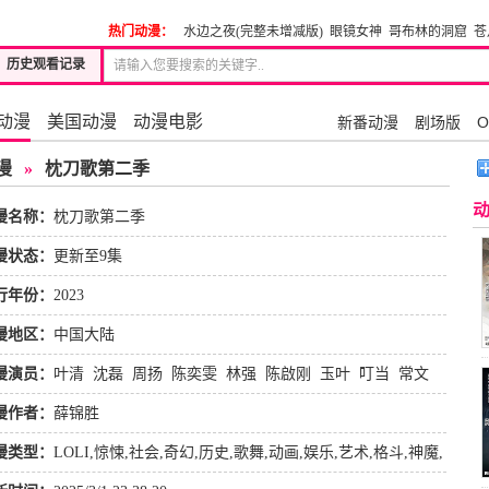
热门动漫：
水边之夜(完整未增减版)
眼镜女神
哥布林的洞窟
苍
历史观看记录
动漫
美国动漫
动漫电影
新番动漫
剧场版
O
漫
»
枕刀歌第二季
漫名称：
枕刀歌第二季
漫状态：
更新至9集
行年份：
2023
漫地区：
中国大陆
漫演员：
叶清
沈磊
周扬
陈奕雯
林强
陈啟刚
玉叶
叮当
常文
花清河
钱蓉蓉
刘飞
郑毅
代琴
李洋
漫作者：
薛锦胜
漫类型：
LOLI
,
惊悚
,
社会
,
奇幻
,
历史
,
歌舞
,
动画
,
娱乐
,
艺术
,
格斗
,
神魔
,