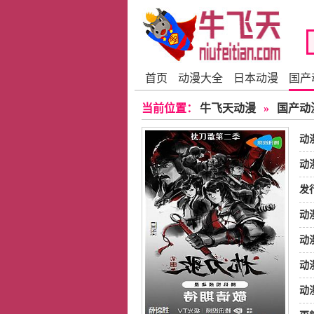
首页
动漫大全
日本动漫
国产
当前位置：
牛飞天动漫
»
国产动
动
动
发
动
动
涛
动
动