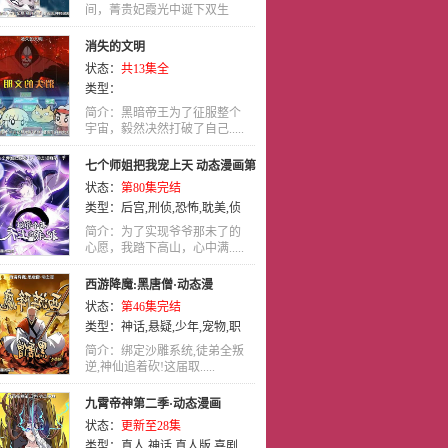
技
间，菁贵妃霞光中诞下双生
,
后宫
,
犯罪
,
武侠
,
轻松
,
剧情
,
爱
龙.....
情
,
宠物
,
艺术
,
LOLI
,
神魔
,
真人
,
消失的文明
真人版
,
战斗
,
少年
,
热血
,
吸血鬼
,
状态：
共13集全
穿越
,
历史
,
其他
,
国语
类型：
简介：黑暗帝王为了征服整个
宇宙，毅然决然打破了自己.....
七个师姐把我宠上天 动态漫画第
状态：
第80集完结
一季
类型：
后宫
,
刑侦
,
恐怖
,
耽美
,
侦
探
,
国语
简介：为了实现爷爷那未了的
心愿，我踏下高山，心中满.....
西游降魔:黑唐僧·动态漫
状态：
第46集完结
类型：
神话
,
悬疑
,
少年
,
宠物
,
职
业
,
国语
,
动画
简介：绑定沙雕系统,徒弟全叛
逆,神仙追着砍!这届取.....
九霄帝神第二季·动态漫画
状态：
更新至28集
类型：
真人
,
神话
,
真人版
,
喜剧
,