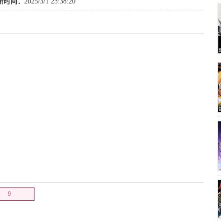
场
,
热血
,
恋爱
,
忍者
,
益智
,
职业
,
运动
,
亲情
,
机械
,
青春
,
魔法
,
动作
,
萝莉
,
耽
新时间：
2025/3/1 23:38:20
校园
,
冒险
,
同人
,
犯罪
,
宠物
,
搞笑
,
童话
,
其他
,
刑侦
,
战斗
,
国语
9