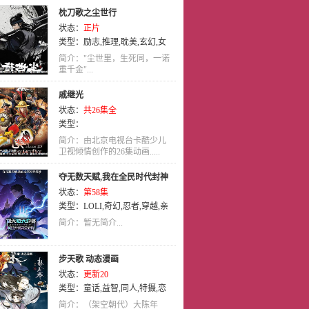
枕刀歌之尘世行
状态：
正片
类型：
励志
,
推理
,
耽美
,
玄幻
,
女
性向
,
国语
,
动画
简介："尘世里，生死同，一诺
重千金"...
戚继光
状态：
共26集全
类型：
简介：由北京电视台卡酷少儿
卫视倾情创作的26集动画.....
夺无数天赋,我在全民时代封神
状态：
第58集
类型：
LOLI
,
奇幻
,
忍者
,
穿越
,
亲
情
,
国语
简介：暂无简介...
步天歌 动态漫画
状态：
更新20
类型：
童话
,
益智
,
同人
,
特摄
,
恋
爱
,
校园
,
社会
,
萝莉
,
喜剧
,
机械
,
竞
简介：（架空朝代）大陈年