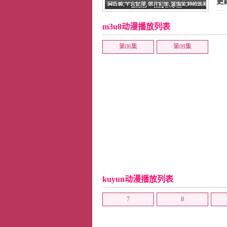
职
更
美
,
m3u8动漫播放列表
第06集
第09集
kuyun动漫播放列表
7
8