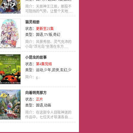
热血
,
后宫
,
战争
,
悬疑
,
治愈
,
校园
,
简介：天辰神王江辰，那股不
励志
可阻挡的气势，让整个天地.....
,
穿越
,
惊悚
,
泡面番
,
搞笑
,
耽
美
,
娱乐
,
轻松
,
少女
,
爱情
,
萝莉
,
侦
猫灵相册
探
,
机械
,
神魔
,
吸血鬼
,
国语
,
奇幻
,
状态：
更新至21集
益智
,
亲情
类型：
国语
,
TV版
,
奇幻
简介：风景秀丽、灵气充沛的
小岛“浮光岛”坐落在东方.....
小昆虫的故事
状态：
第4集完结
类型：
运动
,
少年
,
武侠
,
玄幻
,
少
年爱
,
艺术
简介：g...
向着明亮那方
状态：
正片
类型：
国语
,
动画
简介：在这部令人目眩神迷的
作品中，七位天才导演各自.....