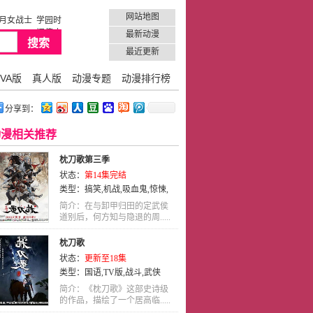
网站地图
月女战士
学园时
间停止
最新动漫
最近更新
VA版
真人版
动漫专题
动漫排行榜
分享到：
动漫相关推荐
枕刀歌第三季
状态：
第14集完结
类型：
搞笑
,
机战
,
吸血鬼
,
惊悚
,
战斗
,
剧情
,
国语
,
动作
,
武侠
,
动画
简介：在与卸甲归田的定武侯
道别后，何方知与隐退的周.....
枕刀歌
状态：
更新至18集
类型：
国语
,
TV版
,
战斗
,
武侠
简介：《枕刀歌》这部史诗级
的作品，描绘了一个居高临.....