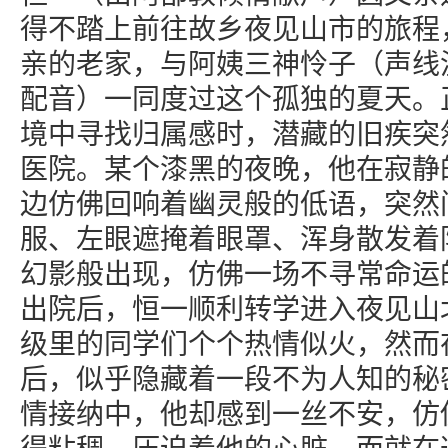
得不踏上前往故乡夜见山市的旅程
亲的老家，与阿姨三神怜子（声线
配音）一同度过这个孤独的夏天。
境中寻找归属感时，潜藏的旧疾突
医院。某个漆黑的夜晚，他在寂静
边仿佛回响着幽灵般的低语，突然
服、左眼遮掩着眼罩、浑身散发着
幻影般出现，仿佛一场不寻常命运
出院后，恒一顺利转学进入夜见山
级里的同学们个个热情似火，然而
后，似乎隐藏着一段不为人知的秘
情接纳中，他却感到一丝不安，仿