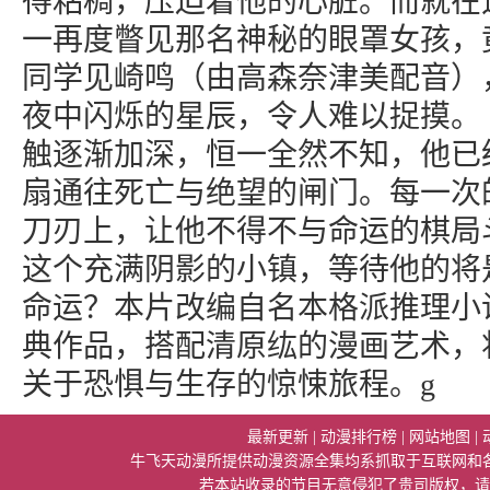
得粘稠，压迫着他的心脏。而就在
一再度瞥见那名神秘的眼罩女孩，
同学见崎鸣（由高森奈津美配音）
夜中闪烁的星辰，令人难以捉摸。
触逐渐加深，恒一全然不知，他已
扇通往死亡与绝望的闸门。每一次
刀刃上，让他不得不与命运的棋局
这个充满阴影的小镇，等待他的将
命运？本片改编自名本格派推理小
典作品，搭配清原纮的漫画艺术，
关于恐惧与生存的惊悚旅程。g
最新更新
|
动漫排行榜
|
网站地图
|
牛飞天动漫所提供动漫资源全集均系抓取于互联网和
若本站收录的节目无意侵犯了贵司版权，请