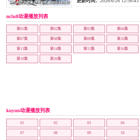
益智
,
同人
,
百合
,
热血
,
TV版
,
奇
更新时间：
2026/6/26 12:56:43
m3u8动漫播放列表
第01集
第02集
第03集
第04集
第07集
第08集
第09集
第10集
第13集
第14集
第15集
第16集
第19集
第20集
kuyun动漫播放列表
01
02
03
04
07
08
09
10