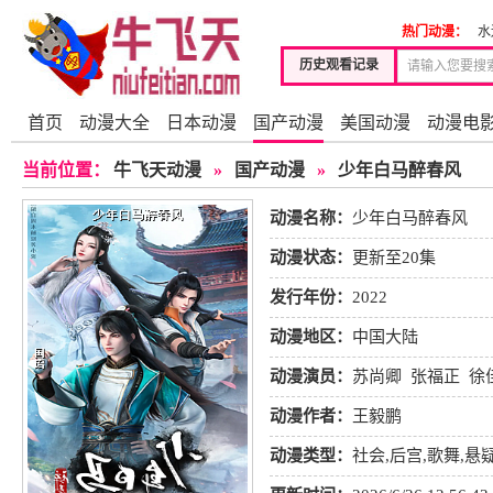
热门动漫：
水
历史观看记录
首页
动漫大全
日本动漫
国产动漫
美国动漫
动漫电
当前位置：
牛飞天动漫
»
国产动漫
»
少年白马醉春风
动漫名称：
少年白马醉春风
动漫状态：
更新至20集
发行年份：
2022
动漫地区：
中国大陆
动漫演员：
苏尚卿
张福正
徐
喜
云惟一
刘思岑
张博恒
钱
动漫作者：
王毅鹏
动漫类型：
社会
,
后宫
,
歌舞
,
悬