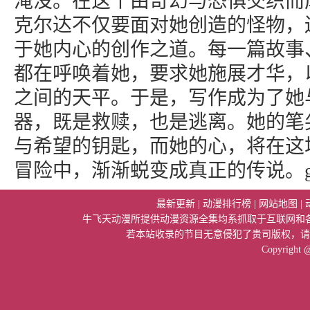
淹没。在这个由奇幻与恐惧交织而
克尔达不仅要面对她创造的怪物，
于她内心的创作之道。每一篇故事
都在呼唤着她，要求她施展才华，
之间的天平。于是，写作成为了她
器，既是救赎，也是逃离。她的笔
与希望的钥匙，而她的心，将在这
冒险中，渐渐蜕变成真正的传说。
最新更新
|
动漫排行榜
|
网站地图
|
牛飞天动漫所提供动漫资源全集均系抓取于互联网和
若本站收录的节目无意侵犯了贵司版权，请
Copyright 