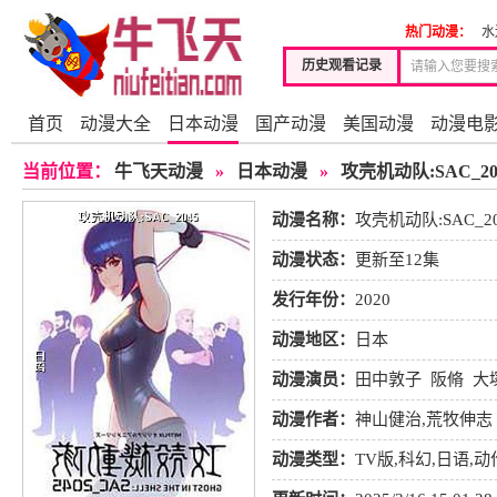
热门动漫：
水
历史观看记录
首页
动漫大全
日本动漫
国产动漫
美国动漫
动漫电
当前位置：
牛飞天动漫
»
日本动漫
»
攻壳机动队:SAC_20
动漫名称：
攻壳机动队:SAC_20
动漫状态：
更新至12集
发行年份：
2020
动漫地区：
日本
动漫演员：
田中敦子
阪脩
大
透
小野冢贵志
山口太郎
玉
动漫作者：
神山健治,荒牧伸志
动漫类型：
TV版
,
科幻
,
日语
,
动