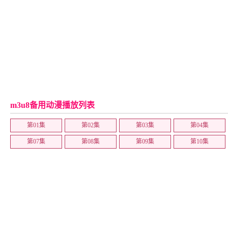
m3u8备用动漫播放列表
第01集
第02集
第03集
第04集
第07集
第08集
第09集
第10集