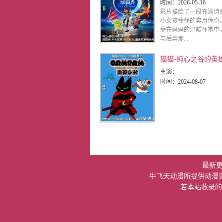
时间：
2026-05-16
影片描绘了一段充满诗
小女孩菲菲的奔月传奇
菲在妈妈的温暖怀抱中
与后羿那....
猫猫-纯心之谷的英
主演：
时间：
2024-08-07
..
最新
牛飞天动漫所提供动漫
若本站收录的