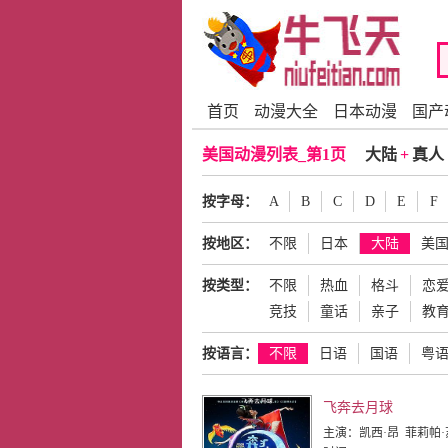
首页
动漫大全
日本动漫
国产
美国动漫列表_第1页
大陆
+
真人
按字母：
A
B
C
D
E
F
按地区：
不限
日本
大陆
美
按类型：
不限
热血
格斗
恋
竞技
童话
亲子
教
按语言：
不限
日语
国语
粤
飞奔去月球
主演：
凯西·昂 菲莉帕·苏 罗伯特·邱 郑肯