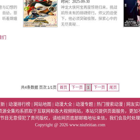
时间：
2025-09-30
意与幻想的
神龙大侠阿宝再度惊艳归来，挑战
。自幼，菲
前所未有的磅礴修行。师父的迫使
，听着嫦娥
下，他必须突破极限，探索心中的
无尽奥秘....
雄们
共4条数据 页次:1/1页
首页
下一页
1
下一页
尾页
更新
|
动漫排行榜
|
网站地图
|
动漫大全
|
动漫专题
|
热门搜索动漫
|
网友实
资源全集均系抓取于互联网和各大视频网站，本站只提供页面服务，更加
节目无意侵犯了贵司版权，请给网页底部邮箱地址来信，我们会及时处理
Copyright @ 2026
www.niufeitian.com