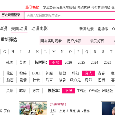
热门动漫：
水边之夜(完整未增减版)
眼镜女神
哥布林的洞窟
苍
历史观看记录
动漫
美国动漫
动漫电影
新番动漫
剧场版
O
重新筛选
网友实时观看
用户推荐
最受好评
G
H
I
J
K
L
M
N
O
P
Q
R
S
T
国
韩国
英国
按时间：
不限
2026
2025
2024
2023
爱
校园
搞笑
LOLI
神魔
机战
科幻
真人
青春
魔
育
励志
剧情
社会
后宫
战争
吸血鬼
奇幻
忍者
喜
语
英语
韩语
方言
按版本：
不限
TV版
OVA版
剧场版
功夫熊猫4
 约翰·赵 吴珊卓
主演：
杰克·布莱克 奥卡菲娜 维奥拉·戴维斯 达斯汀·霍夫曼 布莱恩·克兰斯顿 吴汉章 伊恩·麦柯肖恩 关继威