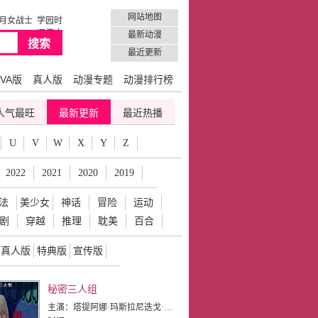
网站地图
月女战士
学园时
间停止
最新动漫
最近更新
VA版
真人版
动漫专题
动漫排行榜
人气最旺
最新更新
最近热播
U
V
W
X
Y
Z
2022
2021
2020
2019
法
美少女
神话
冒险
运动
剧
穿越
推理
耽美
百合
真人版
特典版
宣传版
秘密三人组
主演：
塔提阿娜·玛斯拉尼迭戈·卢纳阿隆·阿布布尔