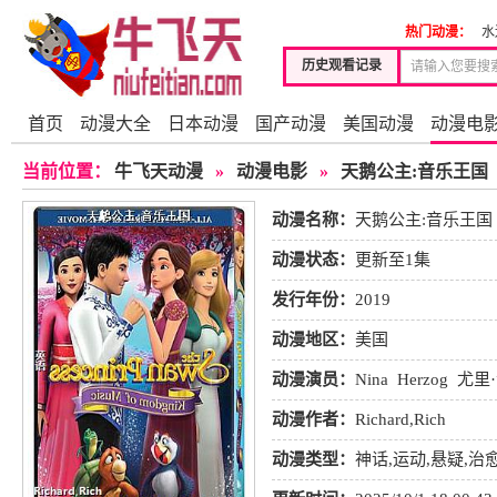
热门动漫：
水
历史观看记录
首页
动漫大全
日本动漫
国产动漫
美国动漫
动漫电
当前位置：
牛飞天动漫
»
动漫电影
»
天鹅公主:音乐王国
动漫名称：
天鹅公主:音乐王国
动漫状态：
更新至1集
发行年份：
2019
动漫地区：
美国
动漫演员：
Nina
Herzog
尤里
尔
Joseph
Medrano
Jennifer
M
动漫作者：
Richard,Rich
动漫类型：
神话
,
运动
,
悬疑
,
治